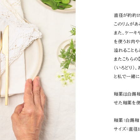
直径が約約1
このリムがあ
また、ケーキ
を使うお肉や
溢れることも
またこちらの
（いろどり）
と私で一緒に
釉薬は白錫釉
せた釉薬を使
釉薬：白錫釉
サイズ：直径19