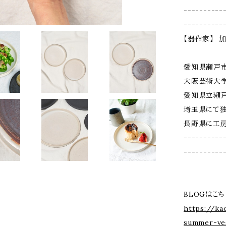
----------
----------
【器作家】 加
愛知県瀬戸
大阪芸術大
愛知県立瀬
埼玉県にて
長野県に工
----------
----------
BLOGはこち
https://ka
summer-ves