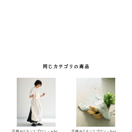
同じカテゴリの商品
大
花摘みリネンエプロン - whit
花摘みリネンエプロン - beig