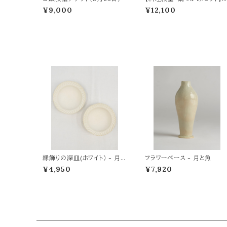
皿で楽しむクリスマス
¥9,000
¥12,100
縁飾りの深皿(ホワイト） - 月と
フラワーベース - 月と魚
魚
¥4,950
¥7,920