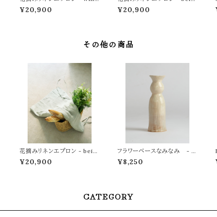
e
e
¥20,900
¥20,900
その他の商品
花摘みリネンエプロン - beig
フラワーベースなみなみ - 月
e
と魚
¥20,900
¥8,250
CATEGORY