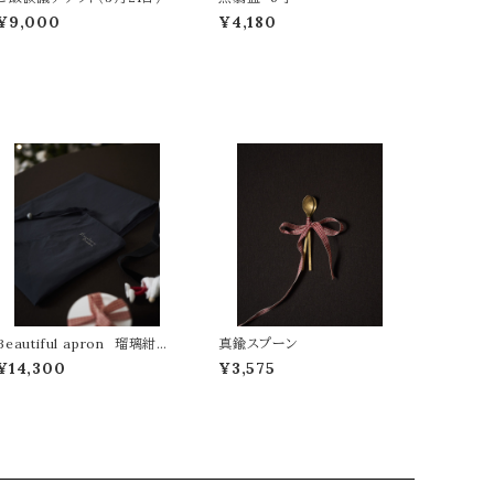
¥9,000
¥4,180
Beautiful apron 瑠璃紺色
真鍮スプーン
（るりこん）
¥14,300
¥3,575