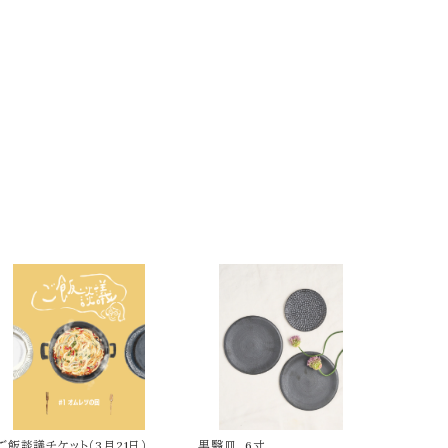
ご飯談議チケット（3月21日）
黒翳皿 6寸