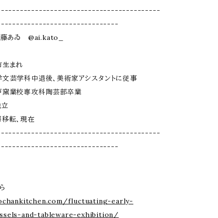
-------------------------------------------
--------------------------------
藤あゐ @ai.kato_
市生まれ
学文芸学科中退後、美術家アシスタントに従事
戸窯業校専攻科陶芸部卒業
独立
房移転、現在
-------------------------------------------
--------------------------------
ら
ochankitchen.com/fluctuating-early-
sels-and-tableware-exhibition/