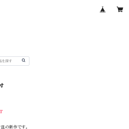
.5寸
T
5寸皿の新作です。