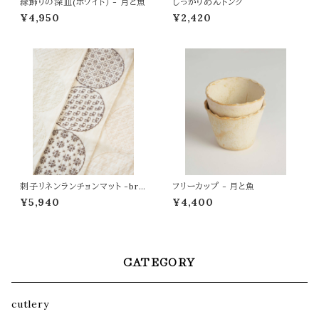
縁飾りの深皿(ホワイト） - 月と魚
しっかりめんトング
¥4,950
¥2,420
刺子リネンランチョンマット -bro
フリーカップ - 月と魚
wn -
¥5,940
¥4,400
CATEGORY
cutlery