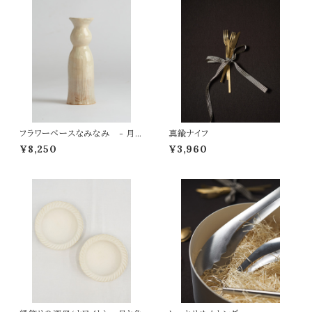
フラワーベースなみなみ - 月と
真鍮ナイフ
魚
¥8,250
¥3,960