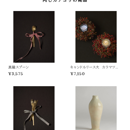
真鍮スプーン
キャンドルリース大 カラマツの
リース
¥3,575
¥7,150