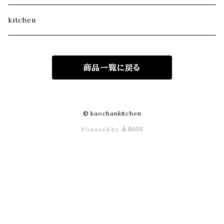
kitchen
商品一覧に戻る
© kaochankitchen
Powered by