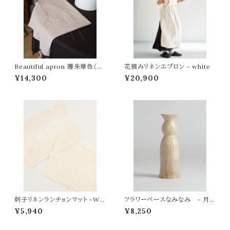
Beautiful apron 薄朱華色（う
花摘みリネンエプロン - white
すはねず）
¥14,300
¥20,900
刺子リネンランチョンマット -Whi
フラワーベースなみなみ - 月と
te -
魚
¥5,940
¥8,250