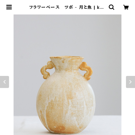
フラワーベース ツボ - 月と魚 | kao
chankitchen