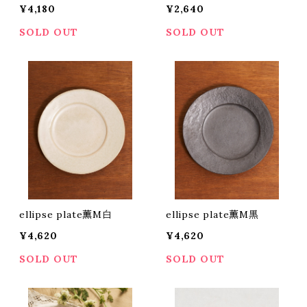
¥4,180
¥2,640
SOLD OUT
SOLD OUT
ellipse plate薫M白
ellipse plate薫M黒
¥4,620
¥4,620
SOLD OUT
SOLD OUT